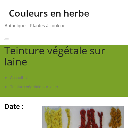
Skip
to
Couleurs en herbe
content
Botanique – Plantes à couleur
Teinture végétale sur
laine
Accueil
/
Teinture végétale sur laine
Date :