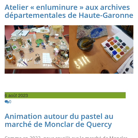
Atelier « enluminure » aux archives
départementales de Haute-Garonne
6 août 2023
0
Animation autour du pastel au
marché de Monclar de Quercy